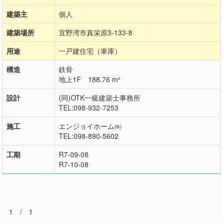
建築主
個人
建築場所
宜野湾市真栄原3-133-8
用途
一戸建住宅（車庫）
構造
鉄骨
地上1F 188.76 m²
設計
(同)OTK一級建築士事務所
TEL:098-932-7253
施工
エンジョイホーム㈱
TEL:098-890-5602
工期
R7-09-08
R7-10-08
1 / 1