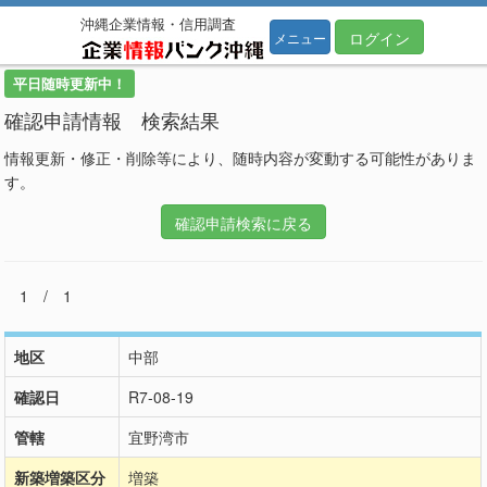
沖縄企業情報・信用調査
ログイン
メニュー
平日随時更新中！
確認申請情報 検索結果
情報更新・修正・削除等により、随時内容が変動する可能性がありま
す。
確認申請検索に戻る
1 / 1
地区
中部
確認日
R7-08-19
管轄
宜野湾市
新築増築区分
増築