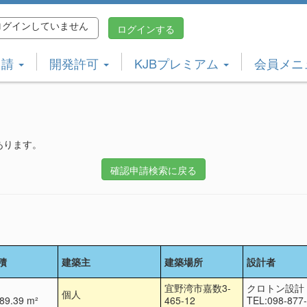
グインしていません
ログインする
申請
開発許可
KJBプレミアム
会員メニ
あります。
確認申請検索に戻る
積
建築主
建築場所
設計者
宜野湾市嘉数3-
クロトン設計
個人
9.39 m²
465-12
TEL:098-877