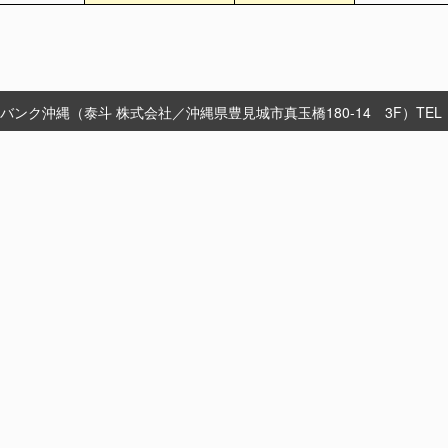
ンク沖縄（泰斗 株式会社／沖縄県豊見城市真玉橋180-14 3F）TEL：098