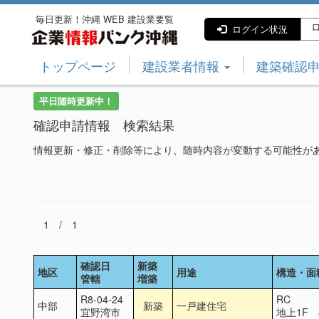
毎日更新！沖縄 WEB 建設業要覧
ロ
ログイン状況
トップページ
建設業者情報
建築確認
平日随時更新中！
確認申請情報 検索結果
情報更新・修正・削除等により、随時内容が変動する可能性が
1 / 1
確認日
新築
地区
用途
構造・面
管轄
増築
R8-04-24
RC
中部
新築
一戸建住宅
宜野湾市
地上1F 8