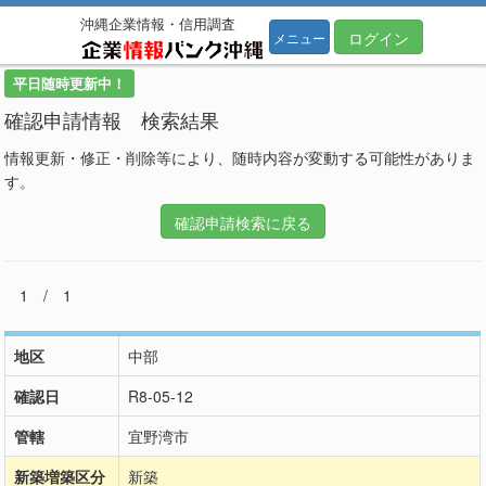
沖縄企業情報・信用調査
ログイン
メニュー
平日随時更新中！
確認申請情報 検索結果
情報更新・修正・削除等により、随時内容が変動する可能性がありま
す。
確認申請検索に戻る
1 / 1
地区
中部
確認日
R8-05-12
管轄
宜野湾市
新築増築区分
新築