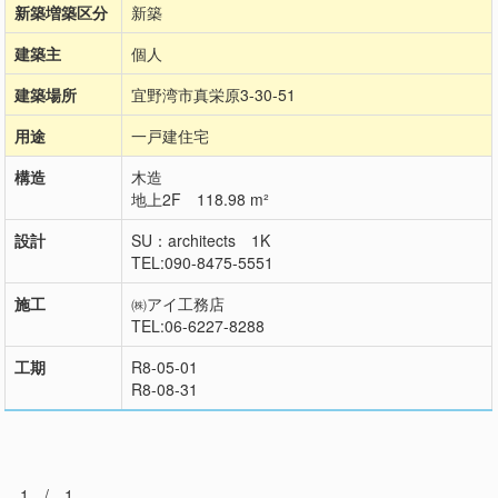
新築増築区分
新築
建築主
個人
建築場所
宜野湾市真栄原3-30-51
用途
一戸建住宅
構造
木造
地上2F 118.98 m²
設計
SU：architects 1K
TEL:090-8475-5551
施工
㈱アイ工務店
TEL:06-6227-8288
工期
R8-05-01
R8-08-31
1 / 1